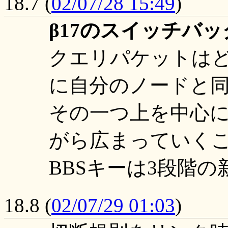
18.7
(
02/07/28 15:49
)
β17のスイッチバ
クエリパケットは
に自分のノードと
その一つ上を中心
がら広まっていく
BBSキーは3段階
18.8
(
02/07/29 01:03
)