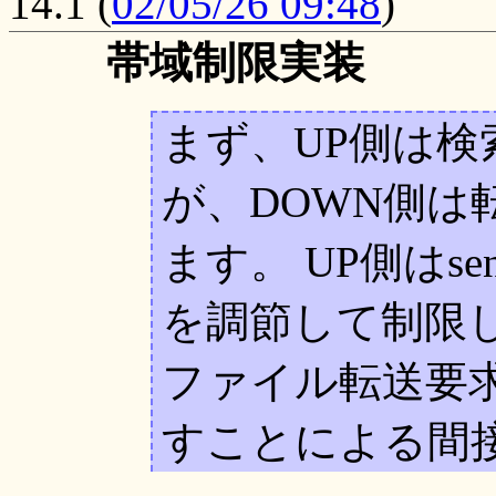
14.1
(
02/05/26 09:48
)
帯域制限実装
まず、UP側は
が、DOWN側は
ます。 UP側はs
を調節して制限し
ファイル転送要
すことによる間