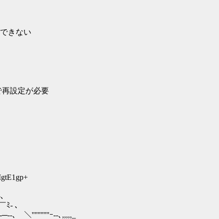
できない
ので再設定が必要
gtE1gp+
-､
 ､
''ｰ--､,,,,,_