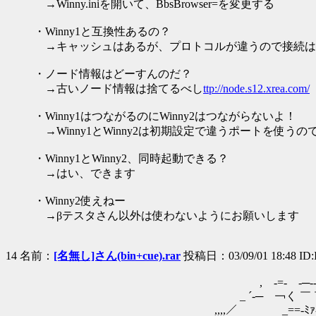
→Winny.iniを開いて、BbsBrowser=を変更する
・Winny1と互換性あるの？
→キャッシュはあるが、プロトコルが違うので接続は
・ノード情報はどーすんのだ？
→古いノード情報は捨てるべし
ttp://node.s12.xrea.com/
・Winny1はつながるのにWinny2はつながらないよ！
→Winny1とWinny2は初期設定で違うポートを使う
・Winny1とWinny2、同時起動できる？
→はい、できます
・Winny2使えねー
→βテスタさん以外は使わないようにお願いします
14 名前：
[名無し]さん(bin+cue).rar
投稿日：03/09/01 18:48 ID:I
, -=- -─‐
_ ´-─ ￢く ￣ ￣ﾐ-
,,,,／ _==-ﾐｧ-─‐-､ ＼''''''''''