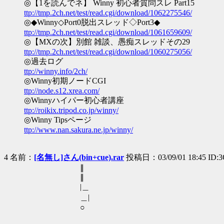
◎【1を読んでネ】 Winny 初心者質問スレ Part15
ttp://tmp.2ch.net/test/read.cgi/download/1062275546/
◎◆Winny◇Port0脱出スレッド◇Port3◆
ttp://tmp.2ch.net/test/read.cgi/download/1061659609/
◎【MXの次】別館 雑談、愚痴スレッドその29
ttp://tmp.2ch.net/test/read.cgi/download/1060275056/
◎過去ログ
ttp://winny.info/2ch/
◎Winny初期ノードCGI
ttp://node.s12.xrea.com/
◎Winnyハイパー初心者講座
ttp://roikix.tripod.co.jp/winny/
◎Winny Tipsページ
ttp://www.nan.sakura.ne.jp/winny/
4 名前：
[名無し]さん(bin+cue).rar
投稿日：03/09/01 18:45 ID:3
∥
∥
|＿
＿|
○