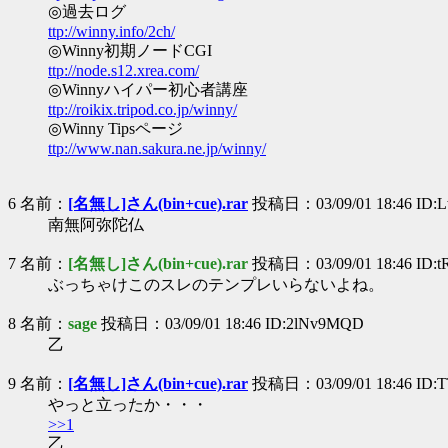
◎過去ログ
ttp://winny.info/2ch/
◎Winny初期ノードCGI
ttp://node.s12.xrea.com/
◎Winnyハイパー初心者講座
ttp://roikix.tripod.co.jp/winny/
◎Winny Tipsページ
ttp://www.nan.sakura.ne.jp/winny/
6 名前：
[名無し]さん(bin+cue).rar
投稿日：03/09/01 18:46 ID:
南無阿弥陀仏
7 名前：
[名無し]さん(bin+cue).rar
投稿日：03/09/01 18:46 ID:
ぶっちゃけこのスレのテンプレいらないよね。
8 名前：
sage
投稿日：03/09/01 18:46 ID:2lNv9MQD
乙
9 名前：
[名無し]さん(bin+cue).rar
投稿日：03/09/01 18:46 ID:
やっと立ったか・・・
>>1
乙