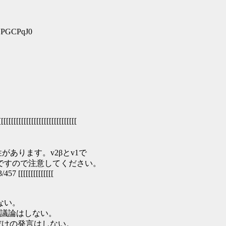
UPGCPqJ0
[[[[[[[[[[[[[[[[[[[[[[[[[[
があります。v2βとv1で
ですので注意してください。
457 [[[[[[[[[[[[[[
ない。
議論はしない。
だけの発言はしない。