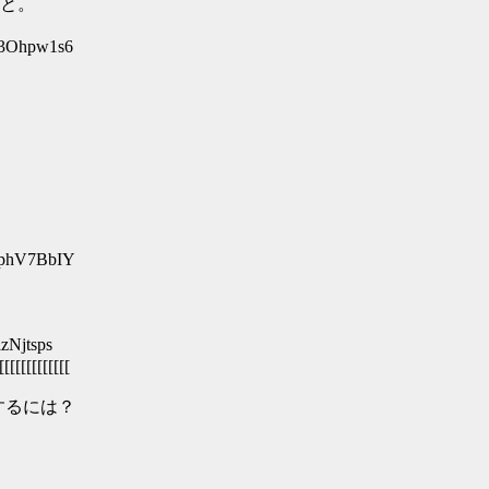
こと。
3Ohpw1s6
phV7BbIY
Njtsps
[[[[[[[[[[[[
するには？