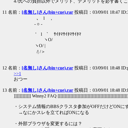
47氏への負担以外でメリット、デメリットを必ず書く
11 名前：
[名無し]さん(bin+cue).rar
投稿日：03/09/01 18:47 ID:
､ l ，
- ○ -
' l ` ｻｲﾀﾏｻｲﾀﾏｻｲﾀﾏ
ヽO/
ヽO/ |
/| /＞
12 名前：
[名無し]さん(bin+cue).rar
投稿日：03/09/01 18:48 ID:
>>1
おつー
13 名前：
[名無し]さん(bin+cue).rar
投稿日：03/09/01 18:48 ID:lz
]]]]]]]]]]]] Winny2 FAQ [[[[[[[[[[[[[[[[[[[[[[[[[[[[[[[[[[[[[[[[[[[[[[[[[[
・システム情報のBBSクラスタ参加がOFFだけどONに
→なにかスレを立てればONになる
・外部ブラウザを変更するには？