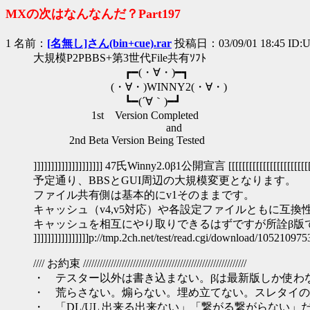
MXの次はなんなんだ？Part197
1 名前：
[名無し]さん(bin+cue).rar
投稿日：03/09/01 18:45 ID:
大規模P2PBBS+第3世代File共有ｿﾌﾄ
┏━(・∀・)━┓
(・∀・)WINNY2(・∀・)
┗━(´∀｀)━┛
1st Version Completed
and
2nd Beta Version Being Tested
]]]]]]]]]]]]]]]]]]]] 47氏Winny2.0β1公開宣言 [[[[[[[[[[[[[[[[[[[[[[[[[[[[
予定通り、BBSとGUI周辺の大規模変更となります。
ファイル共有側は基本的にv1そのままです。
キャッシュ（v4,v5対応）や各設定ファイルともに互換性
キャッシュを相互にやり取りできるはずですが所詮β版
]]]]]]]]]]]]]]]]p://tmp.2ch.net/test/read.cgi/download/1052109753/
//// お約束 ///////////////////////////////////////////////////////////
・ テスター以外は書き込まない。βは最新版しか使わ
・ 荒らさない。煽らない。埋め立てない。スレタイの
・ 「DL/UL 出来る出来ない」「繋がる繋がらない」