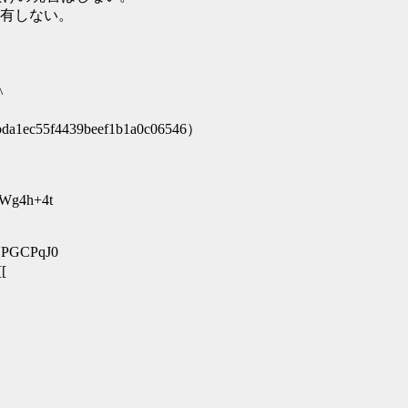
有しない。
^
1ec55f4439beef1b1a0c06546）
Wg4h+4t
UPGCPqJ0
[[