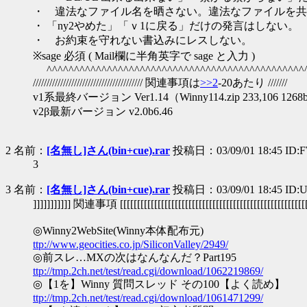
・ 違法なファイル名を晒さない。違法なファイルを共
・ 「ny2やめた」「ｖ1に戻る」だけの発言はしない。
・ お約束を守れない書込みにレスしない。
※sage 必須 ( Mail欄に半角英字で sage と入力 )
^^^^^^^^^^^^^^^^^^^^^^^^^^^^^^^^^^^^^^^^^^^^^^^
//////////////////////////////////////// 関連事項は
>>2
-20あたり ///////
v1系最終バージョン Ver1.14（Winny114.zip 233,106 1268bda
v2β最新バージョン v2.0b6.46
2 名前：
[名無し]さん(bin+cue).rar
投稿日：03/09/01 18:45 ID:F
3
3 名前：
[名無し]さん(bin+cue).rar
投稿日：03/09/01 18:45 ID:
]]]]]]]]]]] 関連事項 [[[[[[[[[[[[[[[[[[[[[[[[[[[[[[[[[[[[[[[[[[[[[[[[[[[[[[
◎Winny2WebSite(Winny本体配布元)
ttp://www.geocities.co.jp/SiliconValley/2949/
◎前スレ…MXの次はなんなんだ？Part195
ttp://tmp.2ch.net/test/read.cgi/download/1062219869/
◎【1を】Winny 質問スレッド その100【よく読め】
ttp://tmp.2ch.net/test/read.cgi/download/1061471299/