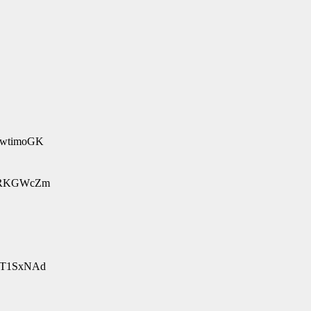
LwtimoGK
tRKGWcZm
TT1SxNAd