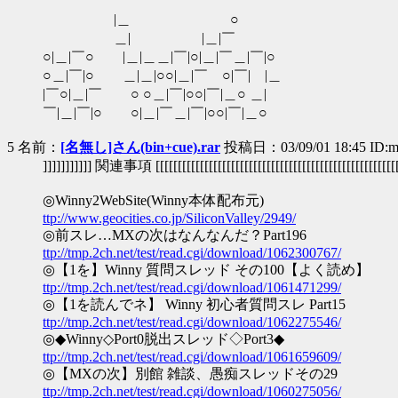
|＿ ○
＿| |＿|￣
○|＿|￣○ |＿|＿＿|￣|○|＿|￣＿|￣|○
○＿|￣|○ ＿|＿|○○|＿|￣ ○|￣| |＿
|￣○|＿|￣ ○ ○＿|￣|○○|￣|＿○ ＿|
￣|＿|￣|○ ○|＿|￣＿|￣|○○|￣|＿○
5 名前：
[名無し]さん(bin+cue).rar
投稿日：03/09/01 18:45 ID:m
]]]]]]]]]]] 関連事項 [[[[[[[[[[[[[[[[[[[[[[[[[[[[[[[[[[[[[[[[[[[[[[[[[[[[[[
◎Winny2WebSite(Winny本体配布元)
ttp://www.geocities.co.jp/SiliconValley/2949/
◎前スレ…MXの次はなんなんだ？Part196
ttp://tmp.2ch.net/test/read.cgi/download/1062300767/
◎【1を】Winny 質問スレッド その100【よく読め】
ttp://tmp.2ch.net/test/read.cgi/download/1061471299/
◎【1を読んでネ】 Winny 初心者質問スレ Part15
ttp://tmp.2ch.net/test/read.cgi/download/1062275546/
◎◆Winny◇Port0脱出スレッド◇Port3◆
ttp://tmp.2ch.net/test/read.cgi/download/1061659609/
◎【MXの次】別館 雑談、愚痴スレッドその29
ttp://tmp.2ch.net/test/read.cgi/download/1060275056/