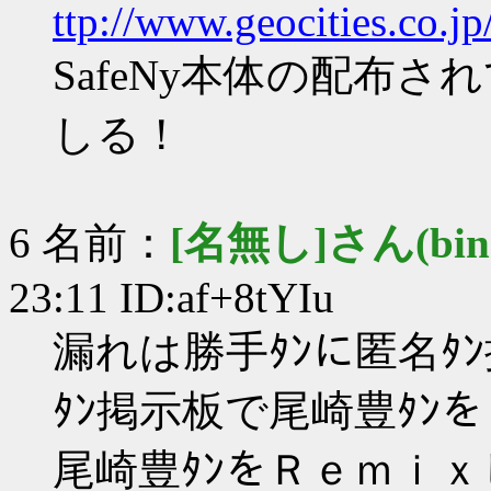
ttp://www.geocities.co.j
SafeNy本体の配布
しる！
6 名前：
[名無し]さん(bin+c
23:11 ID:af+8tYIu
漏れは勝手ﾀﾝに匿名ﾀ
ﾀﾝ掲示板で尾崎豊ﾀﾝ
尾崎豊ﾀﾝをＲｅｍｉ