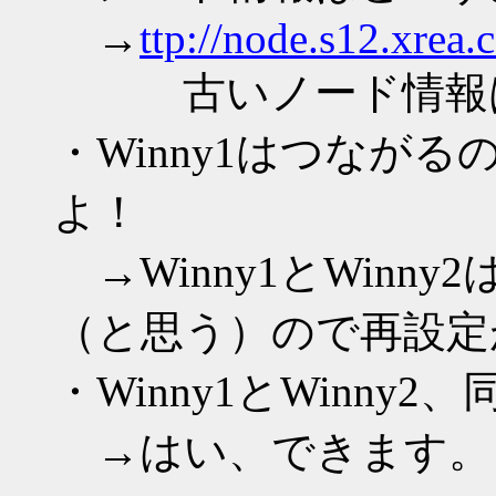
→
ttp://node.s12.xrea.
古いノード情報は
・Winny1はつながる
よ！
→Winny1とWinn
（と思う）ので再設定
・Winny1とWinny
→はい、できます。