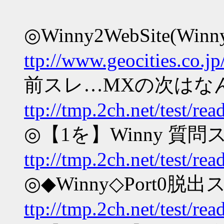
◎Winny2WebSite(W
ttp://www.geocities.co.jp
前スレ…MXの次はなんな
ttp://tmp.2ch.net/test/r
◎【1を】Winny 質
ttp://tmp.2ch.net/test/r
◎◆Winny◇Port0脱出
ttp://tmp.2ch.net/test/r