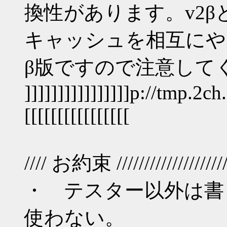
換性があります。v2βと
キャッシュを相互にや
β版ですので注意して
]]]]]]]]]]]]]]]]p://tmp.2
[[[[[[[[[[[[[[[[
//// お約束 ///////////////////////
・ テスター以外は書
使わない。