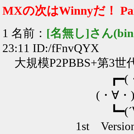
MXの次はWinnyだ！ Par
1 名前：
[名無し]さん(bin+c
23:11 ID:/fFnvQYX
大規模P2PBBS+第3世代F
┏━(・∀・
(・∀・)WINN
┗━(´∀｀
1st Version Co