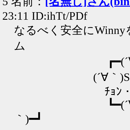
5 名前：
[名無し]さん(bin+c
23:11 ID:ihTt/PDf
なるべく安全にWinn
ム
┏━(´∀｀
(´∀｀)SafeN
ﾁｮﾝ・ﾁｭﾝ・
┗━(´
｀)━┛ <⊃